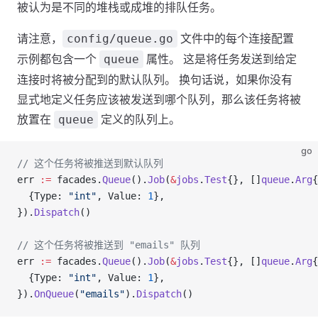
被认为是不同的堆栈或成堆的排队任务。
请注意，
文件中的每个连接配置
config/queue.go
示例都包含一个
属性。 这是将任务发送到给定
queue
连接时将被分配到的默认队列。 换句话说，如果你没有
显式地定义任务应该被发送到哪个队列，那么该任务将被
放置在
定义的队列上。
queue
go
// 这个任务将被推送到默认队列
err 
:=
 facades.
Queue
().
Job
(
&
jobs
.
Test
{}, []
queue
.
Arg
{
  {Type: 
"int"
, Value: 
1
},
}).
Dispatch
()
// 这个任务将被推送到 "emails" 队列
err 
:=
 facades.
Queue
().
Job
(
&
jobs
.
Test
{}, []
queue
.
Arg
{
  {Type: 
"int"
, Value: 
1
},
}).
OnQueue
(
"emails"
).
Dispatch
()