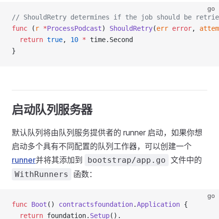
go
// ShouldRetry determines if the job should be retrie
func
 (
r 
*
ProcessPodcast
) 
ShouldRetry
(
err
 error
, 
attem
  return
 true
, 
10
 *
 time.Second
}
启动队列服务器
默认队列将由队列服务提供者的 runner 启动，如果你想
启动多个具有不同配置的队列工作器，可以创建一个
runner
并将其添加到
文件中的
bootstrap/app.go
函数：
WithRunners
go
func
 Boot
() 
contractsfoundation
.
Application
 {
  return
 foundation.
Setup
().