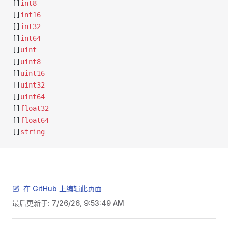
[]
int8
[]
int16
[]
int32
[]
int64
[]
uint
[]
uint8
[]
uint16
[]
uint32
[]
uint64
[]
float32
[]
float64
[]
string
在 GitHub 上编辑此页面
最后更新于:
7/26/26, 9:53:49 AM