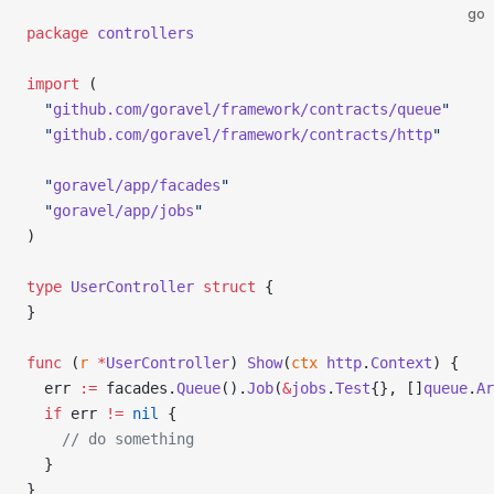
go
package
 controllers
import
 (
  "
github.com/goravel/framework/contracts/queue
"
  "
github.com/goravel/framework/contracts/http
"
  "
goravel/app/facades
"
  "
goravel/app/jobs
"
)
type
 UserController
 struct
 {
}
func
 (
r 
*
UserController
) 
Show
(
ctx
 http
.
Context
) {
  err 
:=
 facades.
Queue
().
Job
(
&
jobs
.
Test
{}, []
queue
.
Ar
  if
 err 
!=
 nil
 {
    // do something
  }
}