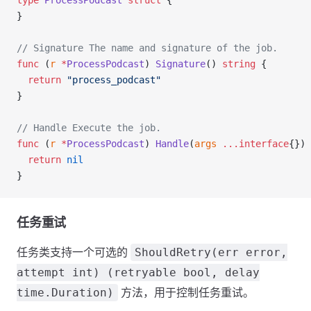
type
 ProcessPodcast
 struct
 {
}
// Signature The name and signature of the job.
func
 (
r 
*
ProcessPodcast
) 
Signature
() 
string
 {
  return
 "process_podcast"
}
// Handle Execute the job.
func
 (
r 
*
ProcessPodcast
) 
Handle
(
args
 ...interface
{}) 
  return
 nil
}
任务重试
任务类支持一个可选的
ShouldRetry(err error,
attempt int) (retryable bool, delay
方法，用于控制任务重试。
time.Duration)