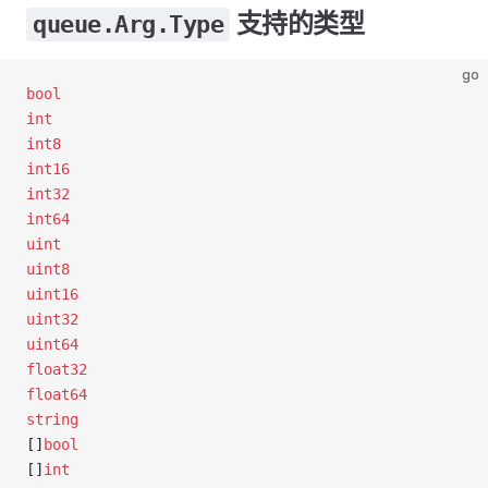
支持的类型
queue.Arg.Type
go
bool
int
int8
int16
int32
int64
uint
uint8
uint16
uint32
uint64
float32
float64
string
[]
bool
[]
int