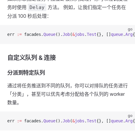
务时使用
方法。 例如，让我们指定一个任务在
Delay
分派 100 秒后处理：
go
err 
:=
 facades.
Queue
().
Job
(
&
jobs
.
Test
{}, []
queue
.
Arg
{
自定义队列 & 连接
分派到特定队列
通过将任务推送到不同的队列，你可以对排队的任务进行
「分类」，甚至可以优先考虑分配给各个队列的 worker
数量。
go
err 
:=
 facades.
Queue
().
Job
(
&
jobs
.
Test
{}, []
queue
.
Arg
{