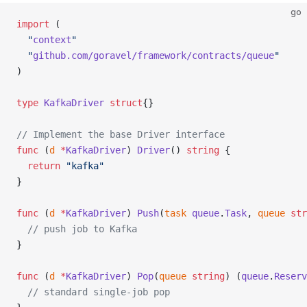
go
import
 (
  "
context
"
  "
github.com/goravel/framework/contracts/queue
"
)
type
 KafkaDriver
 struct
{}
// Implement the base Driver interface
func
 (
d 
*
KafkaDriver
) 
Driver
() 
string
 {
  return
 "kafka"
}
func
 (
d 
*
KafkaDriver
) 
Push
(
task
 queue
.
Task
, 
queue
 str
  // push job to Kafka
}
func
 (
d 
*
KafkaDriver
) 
Pop
(
queue
 string
) (
queue
.
Reserv
  // standard single-job pop