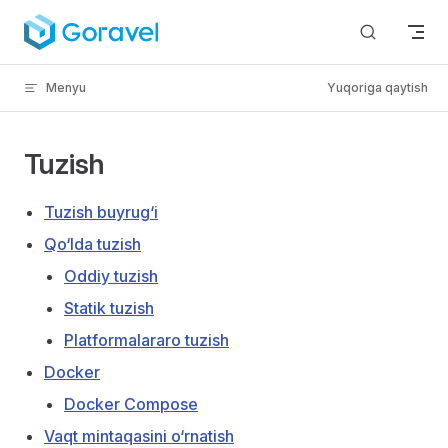
Kontentga o‘tish
Menyu
Yuqoriga qaytish
Tuzish
Tuzish buyrug‘i
Qo‘lda tuzish
Oddiy tuzish
Statik tuzish
Platformalararo tuzish
Docker
Docker Compose
Vaqt mintaqasini o‘rnatish