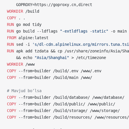
    GOPROXY=https://goproxy.cn,direct
WORKDIR
 /build
COPY
 . .
RUN
 go mod tidy
RUN
 go build --ldflags 
"-extldflags -static"
 -o main 
FROM
 alpine:latest
RUN
 sed -i 
's/dl-cdn.alpinelinux.org/mirrors.tuna.tsi
RUN
 apk add tzdata && cp /usr/share/zoneinfo/Asia/Sha
    && echo 
"Asia/Shanghai"
 > /etc/timezone
WORKDIR
 /www
COPY
 --from=builder /build/.env /www/.env
COPY
 --from=builder /build/main /www/
# Mavjud bo‘lsa
COPY
 --from=builder /build/database/ /www/database/
COPY
 --from=builder /build/public/ /www/public/
COPY
 --from=builder /build/storage/ /www/storage/
COPY
 --from=builder /build/resources/ /www/resources/