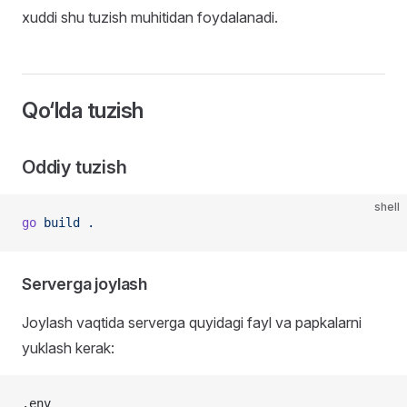
xuddi shu tuzish muhitidan foydalanadi.
Qo‘lda tuzish
Oddiy tuzish
shell
go
 build
 .
Serverga joylash
Joylash vaqtida serverga quyidagi fayl va papkalarni
yuklash kerak:
.env