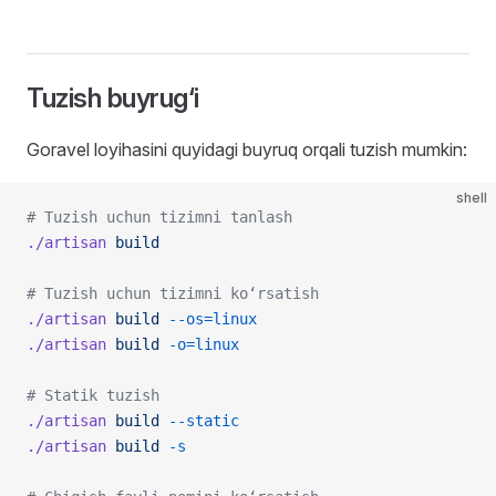
Tuzish buyrug‘i
Goravel loyihasini quyidagi buyruq orqali tuzish mumkin:
shell
# Tuzish uchun tizimni tanlash
./artisan
 build
# Tuzish uchun tizimni ko‘rsatish
./artisan
 build
 --os=linux
./artisan
 build
 -o=linux
# Statik tuzish
./artisan
 build
 --static
./artisan
 build
 -s