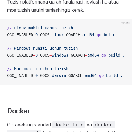
Tuzish platformaga qarab farqlanadi, joylash holatiga
mos tuzish usulini tanlashingiz kerak.
shell
//
 Linux
 muhiti
 uchun
 tuzish
CGO_ENABLED
=
0
 GOOS
=
linux
 GOARCH
=
amd64
 go
 build
 .
//
 Windows
 muhiti
 uchun
 tuzish
CGO_ENABLED
=
0
 GOOS
=
windows
 GOARCH
=
amd64
 go
 build
 .
//
 Mac
 muhiti
 uchun
 tuzish
CGO_ENABLED
=
0
 GOOS
=
darwin
 GOARCH
=
amd64
 go
 build
 .
Docker
Goravelning standart
va
Dockerfile
docker-