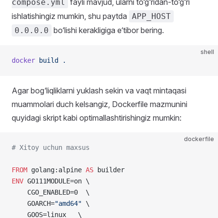
fayli mavjud, ularni to‘g‘ridan-to‘g‘ri
compose.yml
ishlatishingiz mumkin, shu paytda
APP_HOST
bo‘lishi kerakligiga e‘tibor bering.
0.0.0.0
shell
docker
 build
 .
Agar bog‘liqliklarni yuklash sekin va vaqt mintaqasi
muammolari duch kelsangiz, Dockerfile mazmunini
quyidagi skript kabi optimallashtirishingiz mumkin:
dockerfile
# Xitoy uchun maxsus
FROM
 golang:alpine 
AS
 builder
ENV
 GO111MODULE=on \
    CGO_ENABLED=0  \
    GOARCH=
"amd64"
 \
    GOOS=linux   \