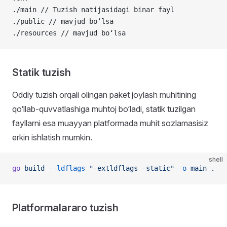
./main // Tuzish natijasidagi binar fayl
./public // mavjud bo‘lsa
./resources // mavjud bo‘lsa
Statik tuzish
Oddiy tuzish orqali olingan paket joylash muhitining
qo‘llab-quvvatlashiga muhtoj bo‘ladi, statik tuzilgan
fayllarni esa muayyan platformada muhit sozlamasisiz
erkin ishlatish mumkin.
shell
go
 build
 --ldflags
 "-extldflags -static"
 -o
 main
 .
Platformalararo tuzish