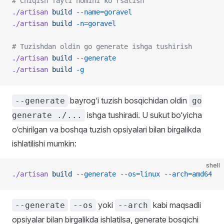
# Chiqish fayli nomini ko‘rsatish
./artisan
 build
 --name=goravel
./artisan
 build
 -n=goravel
# Tuzishdan oldin go generate ishga tushirish
./artisan
 build
 --generate
./artisan
 build
 -g
bayrog‘i tuzish bosqichidan oldin
--generate
go
ishga tushiradi. U sukut bo‘yicha
generate ./...
o‘chirilgan va boshqa tuzish opsiyalari bilan birgalikda
ishlatilishi mumkin:
shell
./artisan
 build
 --generate
 --os=linux
 --arch=amd64
yoki
kabi maqsadli
--generate
--os
--arch
opsiyalar bilan birgalikda ishlatilsa, generate bosqichi