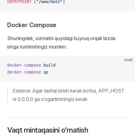
ENTRYPOINT
 [
"/www/main"
]
Docker Compose
Shuningdek, xizmatni quyidagi buyruq orqali tezda
ishga tushirishingiz mumkin:
shell
docker-compose
 build
docker-compose
 up
Eslatma: Agar tashqi kirish kerak bo‘lsa, APP_HOST
ni 0.0.0.0 ga o‘zgartirishingiz kerak
Vaqt mintaqasini o‘rnatish