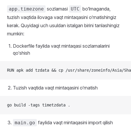
sozlamasi
bo‘lmaganda,
app.timezone
UTC
tuzish vaqtida ilovaga vaqt mintaqasini o‘rnatishingiz
kerak. Quyidagi uch usuldan istalgan birini tanlashingiz
mumkin:
Dockerfile faylida vaqt mintaqasi sozlamalarini
qo‘shish
RUN apk add tzdata && cp /usr/share/zoneinfo/Asia/Sha
Tuzish vaqtida vaqt mintaqasini o‘rnatish
go build -tags timetzdata .
faylida vaqt mintaqasini import qilish
main.go